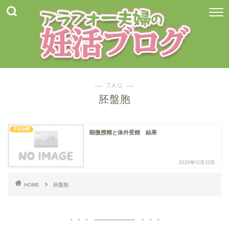
― TAG ―
胚盤胞
不妊治療
顕微授精と体外受精 結果
2020年12月22日
HOME
胚盤胞