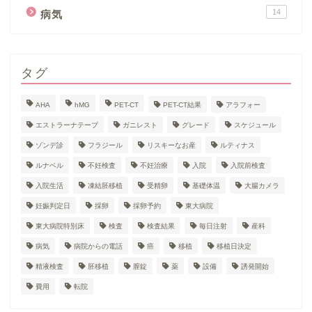
14
病気
タグ
AHA
hMG
PET-CT
PET-CT結果
アラフォー
エストラーナテープ
ガニレスト
グレード
スケジュール
ゾンデ診
フラジール
リスキーなお産
ルティナス
ルナベル
不妊検査
不妊治療
入院
入院前検査
入院生活
凍結胚移植
受精卵
基礎体温
大腸カメラ
妊娠判定日
採卵
採卵予約
東大病院
東大病院特別床
検査
検査結果
毎日注射
産科
病気
病院からの電話
癌
移植
移植日決定
精液検査
胚移植
膣錠
薬
設備
誘発開始
費用
転院