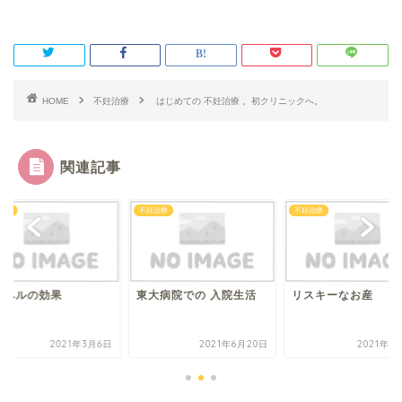
HOME
不妊治療
はじめての 不妊治療 。初クリニックへ。
関連記事
治療
不妊治療
不妊治療
ナベルの効果
東大病院での 入院生活
リスキーなお産
2021年3月6日
2021年6月20日
2021年1