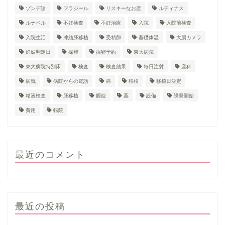
ゾンデ診
フラジール
リスキーなお産
ルティナス
ルナベル
不妊検査
不妊治療
入院
入院前検査
入院生活
凍結胚移植
受精卵
基礎体温
大腸カメラ
妊娠判定日
採卵
採卵予約
東大病院
東大病院特別床
検査
検査結果
毎日注射
産科
病気
病院からの電話
癌
移植
移植日決定
精液検査
胚移植
膣錠
薬
設備
誘発開始
費用
転院
最近のコメント
最近の投稿