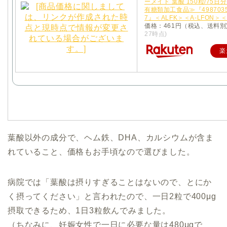
ーメイド 葉酸 150粒/75日
有糖類加工食品≫『4987035
7』＜ALFK＞＜A-LFON＞
価格：461円（税込、送料別
27時点)
楽
葉酸以外の成分で、ヘム鉄、DHA、カルシウムが含ま
れていること、価格もお手頃なので選びました。
病院では「葉酸は摂りすぎることはないので、とにか
く摂ってください」と言われたので、一日2粒で400μg
摂取できるため、1日3粒飲んでみました。
（ちなみに、妊娠女性で一日に必要な量は480μgで