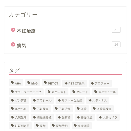
カテゴリー
21
不妊治療
14
病気
タグ
AHA
hMG
PET-CT
PET-CT結果
アラフォー
エストラーナテープ
ガニレスト
グレード
スケジュール
ゾンデ診
フラジール
リスキーなお産
ルティナス
ルナベル
不妊検査
不妊治療
入院
入院前検査
入院生活
凍結胚移植
受精卵
基礎体温
大腸カメラ
妊娠判定日
採卵
採卵予約
東大病院