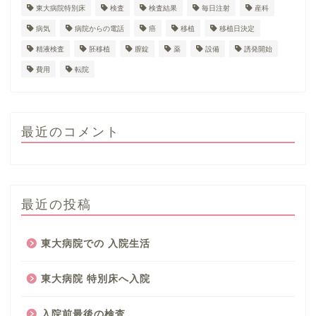
東大病院特別床
検査
検査結果
毎日注射
産科
病気
病院からの電話
癌
移植
移植日決定
精液検査
胚移植
膣錠
薬
設備
誘発開始
費用
転院
最近のコメント
最近の投稿
東大病院での 入院生活
東大病院 特別床へ入院
入院前最後の検査