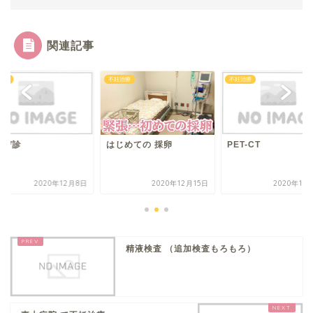
関連記事
治療
不妊治療
不妊治療
ンデ診
PET-CT
はじめての 採卵
2020年12月8日
2020年12月15日
2020年10
精液検査 （追加検査もろもろ）